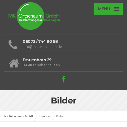
MENÜ
06073 / 744 90 98
info@mk-ortschaum.de
Frauenborn 29
D-64832 Babenhausen
Bilder
MK Ortschaum GmbH
Über uns
Bilder