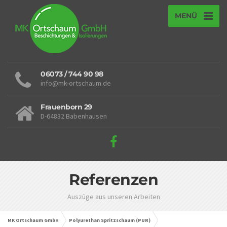
MENÜ
06073 / 744 90 98
info@mk-ortschaum.de
Frauenborn 29
D-64832 Babenhausen
Referenzen
Auszüge aus unseren Arbeiten
MK Ortschaum GmbH
Polyurethan Spritzschaum (PUR)