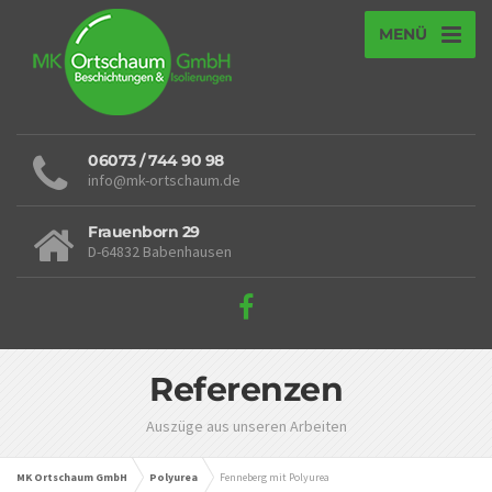
MENÜ
06073 / 744 90 98
info@mk-ortschaum.de
Frauenborn 29
D-64832 Babenhausen
Referenzen
Auszüge aus unseren Arbeiten
MK Ortschaum GmbH
Polyurea
Fenneberg mit Polyurea