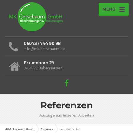
MENÜ
06073 / 744 90 98
info@mk-ortschaum.de
Frauenborn 29
D-64832 Babenhausen
Referenzen
Auszüge aus unseren Arbeiten
MK Ortschaum GmbH
Polyurea
Industrie Becken