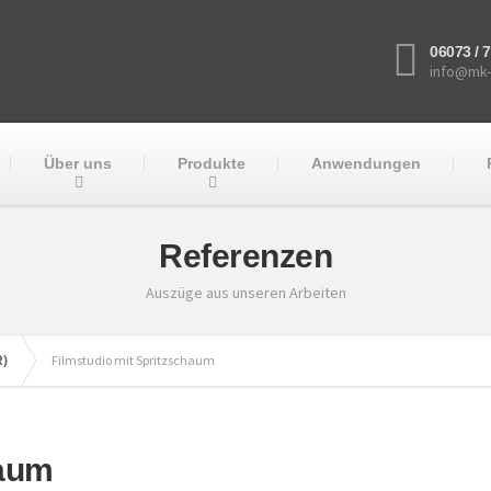
06073 / 
info@mk-
Über uns
Produkte
Anwendungen
Referenzen
Auszüge aus unseren Arbeiten
Filmstudio mit Spritzschaum
R)
haum