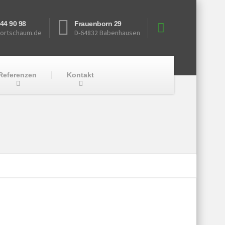
744 90 98
Frauenborn 29
ortschaum.de
D-64832 Babenhausen
Referenzen
Kontakt