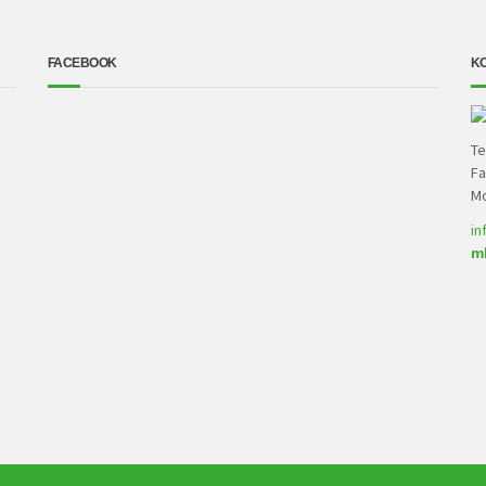
FACEBOOK
K
Te
Fa
Mo
in
m