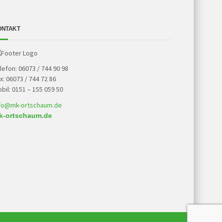
ONTAKT
lefon: 06073 / 744 90 98
x: 06073 / 744 72 86
bil: 0151 – 155 059 50
fo@mk-ortschaum.de
k-ortschaum.de