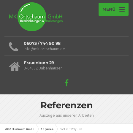
MENÜ
06073 / 744 90 98
info@mk-ortschaum.de
Frauenborn 29
D-64832 Babenhausen
Referenzen
Auszüge aus unseren Arbeiten
MK Ortschaum GmbH
Polyurea
Boot mit Polyurea